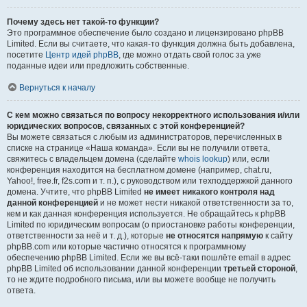
Почему здесь нет такой-то функции?
Это программное обеспечение было создано и лицензировано phpBB
Limited. Если вы считаете, что какая-то функция должна быть добавлена,
посетите
Центр идей phpBB
, где можно отдать свой голос за уже
поданные идеи или предложить собственные.
Вернуться к началу
С кем можно связаться по вопросу некорректного использования и/или
юридических вопросов, связанных с этой конференцией?
Вы можете связаться с любым из администраторов, перечисленных в
списке на странице «Наша команда». Если вы не получили ответа,
свяжитесь с владельцем домена (сделайте
whois lookup
) или, если
конференция находится на бесплатном домене (например, chat.ru,
Yahoo!, free.fr, f2s.com и т. п.), с руководством или техподдержкой данного
домена. Учтите, что phpBB Limited
не имеет никакого контроля над
данной конференцией
и не может нести никакой ответственности за то,
кем и как данная конференция используется. Не обращайтесь к phpBB
Limited по юридическим вопросам (о приостановке работы конференции,
ответственности за неё и т. д.), которые
не относятся напрямую
к сайту
phpBB.com или которые частично относятся к программному
обеспечению phpBB Limited. Если же вы всё-таки пошлёте email в адрес
phpBB Limited об использовании данной конференции
третьей стороной
,
то не ждите подробного письма, или вы можете вообще не получить
ответа.