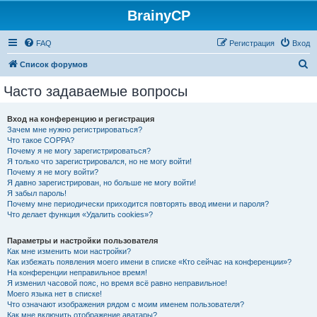
BrainyCP
FAQ
Регистрация
Вход
П
Список форумов
о
Часто задаваемые вопросы
и
с
Вход на конференцию и регистрация
Зачем мне нужно регистрироваться?
к
Что такое COPPA?
Почему я не могу зарегистрироваться?
Я только что зарегистрировался, но не могу войти!
Почему я не могу войти?
Я давно зарегистрирован, но больше не могу войти!
Я забыл пароль!
Почему мне периодически приходится повторять ввод имени и пароля?
Что делает функция «Удалить cookies»?
Параметры и настройки пользователя
Как мне изменить мои настройки?
Как избежать появления моего имени в списке «Кто сейчас на конференции»?
На конференции неправильное время!
Я изменил часовой пояс, но время всё равно неправильное!
Моего языка нет в списке!
Что означают изображения рядом с моим именем пользователя?
Как мне включить отображение аватары?