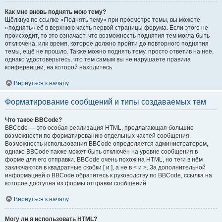
Как мне вновь поднять мою тему?
Щёлкнув по ссылке «Поднять тему» при просмотре темы, вы можете
«поднять» её в верхнюю часть первой страницы форума. Если этого не
происходит, то это означает, что возможность поднятия тем могла быть
отключена, или время, которое должно пройти до повторного поднятия
темы, ещё не прошло. Также можно поднять тему, просто ответив на неё,
однако удостоверьтесь, что тем самым вы не нарушаете правила
конференции, на которой находитесь.
Вернуться к началу
Форматирование сообщений и типы создаваемых тем
Что такое BBCode?
BBCode — это особая реализация HTML, предлагающая большие
возможности по форматированию отдельных частей сообщения.
Возможность использования BBCode определяется администратором,
однако BBCode также может быть отключён на уровне сообщения в
форме для его отправки. BBCode очень похож на HTML, но теги в нём
заключаются в квадратные скобки [ и ], а не в < и >. За дополнительной
информацией о BBCode обратитесь к руководству по BBCode, ссылка на
которое доступна из формы отправки сообщений.
Вернуться к началу
Могу ли я использовать HTML?