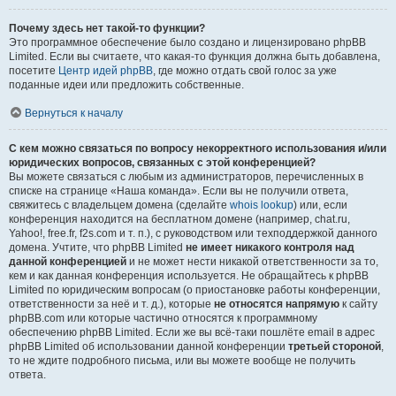
Почему здесь нет такой-то функции?
Это программное обеспечение было создано и лицензировано phpBB
Limited. Если вы считаете, что какая-то функция должна быть добавлена,
посетите
Центр идей phpBB
, где можно отдать свой голос за уже
поданные идеи или предложить собственные.
Вернуться к началу
С кем можно связаться по вопросу некорректного использования и/или
юридических вопросов, связанных с этой конференцией?
Вы можете связаться с любым из администраторов, перечисленных в
списке на странице «Наша команда». Если вы не получили ответа,
свяжитесь с владельцем домена (сделайте
whois lookup
) или, если
конференция находится на бесплатном домене (например, chat.ru,
Yahoo!, free.fr, f2s.com и т. п.), с руководством или техподдержкой данного
домена. Учтите, что phpBB Limited
не имеет никакого контроля над
данной конференцией
и не может нести никакой ответственности за то,
кем и как данная конференция используется. Не обращайтесь к phpBB
Limited по юридическим вопросам (о приостановке работы конференции,
ответственности за неё и т. д.), которые
не относятся напрямую
к сайту
phpBB.com или которые частично относятся к программному
обеспечению phpBB Limited. Если же вы всё-таки пошлёте email в адрес
phpBB Limited об использовании данной конференции
третьей стороной
,
то не ждите подробного письма, или вы можете вообще не получить
ответа.