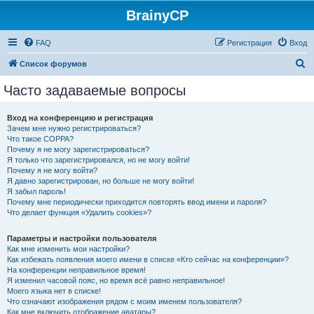
BrainyCP
FAQ
Регистрация
Вход
П
Список форумов
о
Часто задаваемые вопросы
и
с
Вход на конференцию и регистрация
Зачем мне нужно регистрироваться?
к
Что такое COPPA?
Почему я не могу зарегистрироваться?
Я только что зарегистрировался, но не могу войти!
Почему я не могу войти?
Я давно зарегистрирован, но больше не могу войти!
Я забыл пароль!
Почему мне периодически приходится повторять ввод имени и пароля?
Что делает функция «Удалить cookies»?
Параметры и настройки пользователя
Как мне изменить мои настройки?
Как избежать появления моего имени в списке «Кто сейчас на конференции»?
На конференции неправильное время!
Я изменил часовой пояс, но время всё равно неправильное!
Моего языка нет в списке!
Что означают изображения рядом с моим именем пользователя?
Как мне включить отображение аватары?