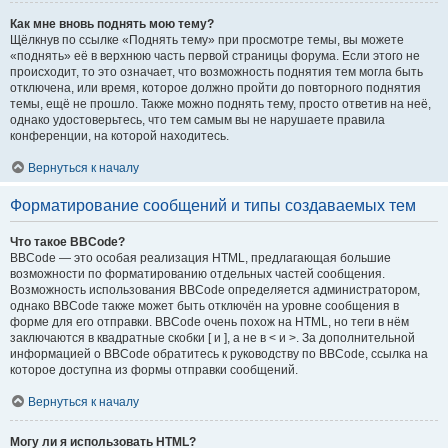
Как мне вновь поднять мою тему?
Щёлкнув по ссылке «Поднять тему» при просмотре темы, вы можете
«поднять» её в верхнюю часть первой страницы форума. Если этого не
происходит, то это означает, что возможность поднятия тем могла быть
отключена, или время, которое должно пройти до повторного поднятия
темы, ещё не прошло. Также можно поднять тему, просто ответив на неё,
однако удостоверьтесь, что тем самым вы не нарушаете правила
конференции, на которой находитесь.
Вернуться к началу
Форматирование сообщений и типы создаваемых тем
Что такое BBCode?
BBCode — это особая реализация HTML, предлагающая большие
возможности по форматированию отдельных частей сообщения.
Возможность использования BBCode определяется администратором,
однако BBCode также может быть отключён на уровне сообщения в
форме для его отправки. BBCode очень похож на HTML, но теги в нём
заключаются в квадратные скобки [ и ], а не в < и >. За дополнительной
информацией о BBCode обратитесь к руководству по BBCode, ссылка на
которое доступна из формы отправки сообщений.
Вернуться к началу
Могу ли я использовать HTML?