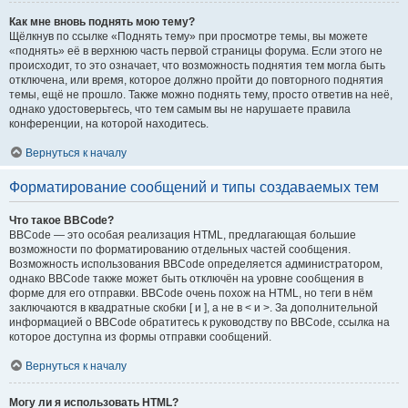
Как мне вновь поднять мою тему?
Щёлкнув по ссылке «Поднять тему» при просмотре темы, вы можете
«поднять» её в верхнюю часть первой страницы форума. Если этого не
происходит, то это означает, что возможность поднятия тем могла быть
отключена, или время, которое должно пройти до повторного поднятия
темы, ещё не прошло. Также можно поднять тему, просто ответив на неё,
однако удостоверьтесь, что тем самым вы не нарушаете правила
конференции, на которой находитесь.
Вернуться к началу
Форматирование сообщений и типы создаваемых тем
Что такое BBCode?
BBCode — это особая реализация HTML, предлагающая большие
возможности по форматированию отдельных частей сообщения.
Возможность использования BBCode определяется администратором,
однако BBCode также может быть отключён на уровне сообщения в
форме для его отправки. BBCode очень похож на HTML, но теги в нём
заключаются в квадратные скобки [ и ], а не в < и >. За дополнительной
информацией о BBCode обратитесь к руководству по BBCode, ссылка на
которое доступна из формы отправки сообщений.
Вернуться к началу
Могу ли я использовать HTML?