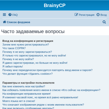
BrainyCP
FAQ
Регистрация
Вход
П
Список форумов
о
Часто задаваемые вопросы
и
с
Вход на конференцию и регистрация
Зачем мне нужно регистрироваться?
к
Что такое COPPA?
Почему я не могу зарегистрироваться?
Я только что зарегистрировался, но не могу войти!
Почему я не могу войти?
Я давно зарегистрирован, но больше не могу войти!
Я забыл пароль!
Почему мне периодически приходится повторять ввод имени и пароля?
Что делает функция «Удалить cookies»?
Параметры и настройки пользователя
Как мне изменить мои настройки?
Как избежать появления моего имени в списке «Кто сейчас на конференции»?
На конференции неправильное время!
Я изменил часовой пояс, но время всё равно неправильное!
Моего языка нет в списке!
Что означают изображения рядом с моим именем пользователя?
Как мне включить отображение аватары?