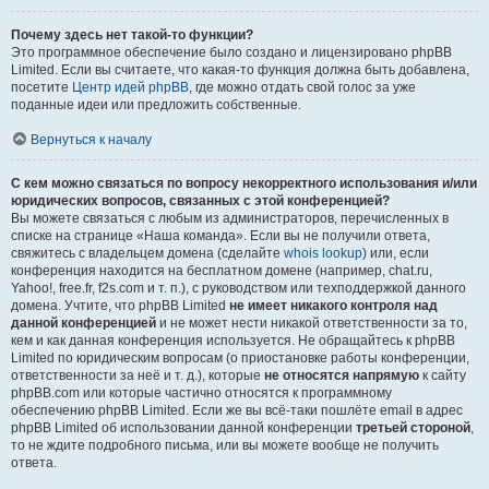
Почему здесь нет такой-то функции?
Это программное обеспечение было создано и лицензировано phpBB
Limited. Если вы считаете, что какая-то функция должна быть добавлена,
посетите
Центр идей phpBB
, где можно отдать свой голос за уже
поданные идеи или предложить собственные.
Вернуться к началу
С кем можно связаться по вопросу некорректного использования и/или
юридических вопросов, связанных с этой конференцией?
Вы можете связаться с любым из администраторов, перечисленных в
списке на странице «Наша команда». Если вы не получили ответа,
свяжитесь с владельцем домена (сделайте
whois lookup
) или, если
конференция находится на бесплатном домене (например, chat.ru,
Yahoo!, free.fr, f2s.com и т. п.), с руководством или техподдержкой данного
домена. Учтите, что phpBB Limited
не имеет никакого контроля над
данной конференцией
и не может нести никакой ответственности за то,
кем и как данная конференция используется. Не обращайтесь к phpBB
Limited по юридическим вопросам (о приостановке работы конференции,
ответственности за неё и т. д.), которые
не относятся напрямую
к сайту
phpBB.com или которые частично относятся к программному
обеспечению phpBB Limited. Если же вы всё-таки пошлёте email в адрес
phpBB Limited об использовании данной конференции
третьей стороной
,
то не ждите подробного письма, или вы можете вообще не получить
ответа.