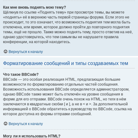
Как мне вновь поднять мою тему?
Щёлкнув по ссылке «Поднять тему» при просмотре темы, вы можете
«поднять» её в верхнюю часть первой страницы форума. Если этого не
происходит, то это означает, что возможность поднятия тем могла быть
отключена, или время, которое должно пройти до повторного поднятия
темы, ещё не прошло. Также можно поднять тему, просто ответив на неё,
однако удостоверьтесь, что тем самым вы не нарушаете правила
конференции, на которой находитесь.
Вернуться к началу
Форматирование сообщений и типы создаваемых тем
Что такое BBCode?
BBCode — это особая реализация HTML, предлагающая большие
возможности по форматированию отдельных частей сообщения.
Возможность использования BBCode определяется администратором,
однако BBCode также может быть отключён на уровне сообщения в
форме для его отправки. BBCode очень похож на HTML, но теги в нём
заключаются в квадратные скобки [ и ], а не в < и >. За дополнительной
информацией о BBCode обратитесь к руководству по BBCode, ссылка на
которое доступна из формы отправки сообщений.
Вернуться к началу
Могу ли я использовать HTML?