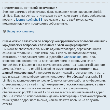
Почему здесь нет такой-то функции?
Это программное обеспечение было создано и лицензировано phpBB
Limited. Если вы считаете, что какая-то функция должна быть добавлена,
посетите
Центр идей phpBB
, где можно отдать свой голос за уже
поданные идеи или предложить собственные.
Вернуться к началу
С кем можно связаться по вопросу некорректного использования и/или
юридических вопросов, связанных с этой конференцией?
Вы можете связаться с любым из администраторов, перечисленных в
списке на странице «Наша команда». Если вы не получили ответа,
свяжитесь с владельцем домена (сделайте
whois lookup
) или, если
конференция находится на бесплатном домене (например, chat.ru,
Yahoo!, free.fr, f2s.com и т. п.), с руководством или техподдержкой данного
домена. Учтите, что phpBB Limited
не имеет никакого контроля над
данной конференцией
и не может нести никакой ответственности за то,
кем и как данная конференция используется. Не обращайтесь к phpBB
Limited по юридическим вопросам (о приостановке работы конференции,
ответственности за неё и т. д.), которые
не относятся напрямую
к сайту
phpBB.com или которые частично относятся к программному
обеспечению phpBB Limited. Если же вы всё-таки пошлёте email в адрес
phpBB Limited об использовании данной конференции
третьей стороной
,
то не ждите подробного письма, или вы можете вообще не получить
ответа.