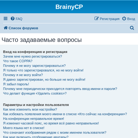
BrainyCP
FAQ
Регистрация
Вход
П
Список форумов
о
Часто задаваемые вопросы
и
с
Вход на конференцию и регистрация
Зачем мне нужно регистрироваться?
к
Что такое COPPA?
Почему я не могу зарегистрироваться?
Я только что зарегистрировался, но не могу войти!
Почему я не могу войти?
Я давно зарегистрирован, но больше не могу войти!
Я забыл пароль!
Почему мне периодически приходится повторять ввод имени и пароля?
Что делает функция «Удалить cookies»?
Параметры и настройки пользователя
Как мне изменить мои настройки?
Как избежать появления моего имени в списке «Кто сейчас на конференции»?
На конференции неправильное время!
Я изменил часовой пояс, но время всё равно неправильное!
Моего языка нет в списке!
Что означают изображения рядом с моим именем пользователя?
Как мне включить отображение аватары?