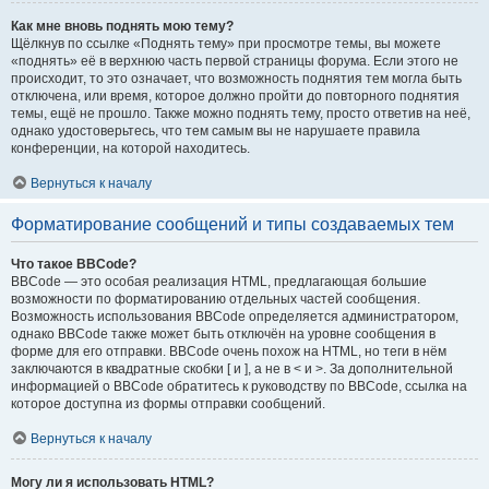
Как мне вновь поднять мою тему?
Щёлкнув по ссылке «Поднять тему» при просмотре темы, вы можете
«поднять» её в верхнюю часть первой страницы форума. Если этого не
происходит, то это означает, что возможность поднятия тем могла быть
отключена, или время, которое должно пройти до повторного поднятия
темы, ещё не прошло. Также можно поднять тему, просто ответив на неё,
однако удостоверьтесь, что тем самым вы не нарушаете правила
конференции, на которой находитесь.
Вернуться к началу
Форматирование сообщений и типы создаваемых тем
Что такое BBCode?
BBCode — это особая реализация HTML, предлагающая большие
возможности по форматированию отдельных частей сообщения.
Возможность использования BBCode определяется администратором,
однако BBCode также может быть отключён на уровне сообщения в
форме для его отправки. BBCode очень похож на HTML, но теги в нём
заключаются в квадратные скобки [ и ], а не в < и >. За дополнительной
информацией о BBCode обратитесь к руководству по BBCode, ссылка на
которое доступна из формы отправки сообщений.
Вернуться к началу
Могу ли я использовать HTML?