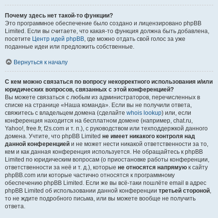
Почему здесь нет такой-то функции?
Это программное обеспечение было создано и лицензировано phpBB
Limited. Если вы считаете, что какая-то функция должна быть добавлена,
посетите
Центр идей phpBB
, где можно отдать свой голос за уже
поданные идеи или предложить собственные.
Вернуться к началу
С кем можно связаться по вопросу некорректного использования и/или
юридических вопросов, связанных с этой конференцией?
Вы можете связаться с любым из администраторов, перечисленных в
списке на странице «Наша команда». Если вы не получили ответа,
свяжитесь с владельцем домена (сделайте
whois lookup
) или, если
конференция находится на бесплатном домене (например, chat.ru,
Yahoo!, free.fr, f2s.com и т. п.), с руководством или техподдержкой данного
домена. Учтите, что phpBB Limited
не имеет никакого контроля над
данной конференцией
и не может нести никакой ответственности за то,
кем и как данная конференция используется. Не обращайтесь к phpBB
Limited по юридическим вопросам (о приостановке работы конференции,
ответственности за неё и т. д.), которые
не относятся напрямую
к сайту
phpBB.com или которые частично относятся к программному
обеспечению phpBB Limited. Если же вы всё-таки пошлёте email в адрес
phpBB Limited об использовании данной конференции
третьей стороной
,
то не ждите подробного письма, или вы можете вообще не получить
ответа.