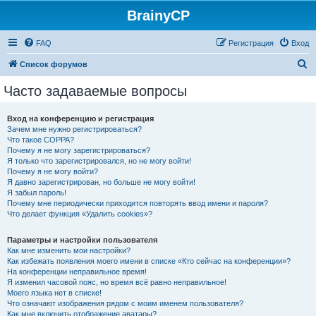
BrainyCP
FAQ
Регистрация
Вход
П
Список форумов
о
Часто задаваемые вопросы
и
с
Вход на конференцию и регистрация
Зачем мне нужно регистрироваться?
к
Что такое COPPA?
Почему я не могу зарегистрироваться?
Я только что зарегистрировался, но не могу войти!
Почему я не могу войти?
Я давно зарегистрирован, но больше не могу войти!
Я забыл пароль!
Почему мне периодически приходится повторять ввод имени и пароля?
Что делает функция «Удалить cookies»?
Параметры и настройки пользователя
Как мне изменить мои настройки?
Как избежать появления моего имени в списке «Кто сейчас на конференции»?
На конференции неправильное время!
Я изменил часовой пояс, но время всё равно неправильное!
Моего языка нет в списке!
Что означают изображения рядом с моим именем пользователя?
Как мне включить отображение аватары?