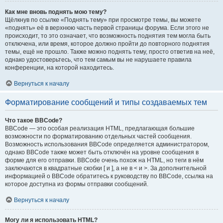
Как мне вновь поднять мою тему?
Щёлкнув по ссылке «Поднять тему» при просмотре темы, вы можете
«поднять» её в верхнюю часть первой страницы форума. Если этого не
происходит, то это означает, что возможность поднятия тем могла быть
отключена, или время, которое должно пройти до повторного поднятия
темы, ещё не прошло. Также можно поднять тему, просто ответив на неё,
однако удостоверьтесь, что тем самым вы не нарушаете правила
конференции, на которой находитесь.
Вернуться к началу
Форматирование сообщений и типы создаваемых тем
Что такое BBCode?
BBCode — это особая реализация HTML, предлагающая большие
возможности по форматированию отдельных частей сообщения.
Возможность использования BBCode определяется администратором,
однако BBCode также может быть отключён на уровне сообщения в
форме для его отправки. BBCode очень похож на HTML, но теги в нём
заключаются в квадратные скобки [ и ], а не в < и >. За дополнительной
информацией о BBCode обратитесь к руководству по BBCode, ссылка на
которое доступна из формы отправки сообщений.
Вернуться к началу
Могу ли я использовать HTML?