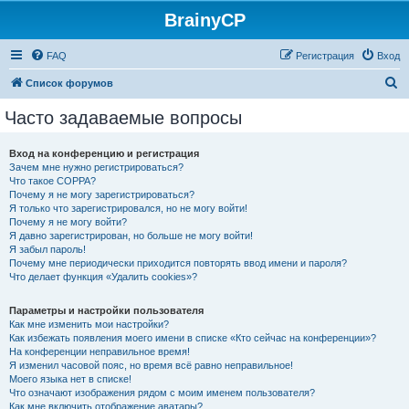
BrainyCP
FAQ
Регистрация
Вход
П
Список форумов
о
Часто задаваемые вопросы
и
с
Вход на конференцию и регистрация
Зачем мне нужно регистрироваться?
к
Что такое COPPA?
Почему я не могу зарегистрироваться?
Я только что зарегистрировался, но не могу войти!
Почему я не могу войти?
Я давно зарегистрирован, но больше не могу войти!
Я забыл пароль!
Почему мне периодически приходится повторять ввод имени и пароля?
Что делает функция «Удалить cookies»?
Параметры и настройки пользователя
Как мне изменить мои настройки?
Как избежать появления моего имени в списке «Кто сейчас на конференции»?
На конференции неправильное время!
Я изменил часовой пояс, но время всё равно неправильное!
Моего языка нет в списке!
Что означают изображения рядом с моим именем пользователя?
Как мне включить отображение аватары?