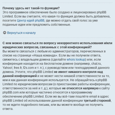
Почему здесь нет такой-то функции?
Это программное обеспечение было создано и лицензировано phpBB
Limited. Если вы считаете, что какая-то функция должна быть добавлена,
посетите
Центр идей phpBB
, где можно отдать свой голос за уже
поданные идеи или предложить собственные.
Вернуться к началу
С кем можно связаться по вопросу некорректного использования и/или
юридических вопросов, связанных с этой конференцией?
Вы можете связаться с любым из администраторов, перечисленных в
списке на странице «Наша команда». Если вы не получили ответа,
свяжитесь с владельцем домена (сделайте
whois lookup
) или, если
конференция находится на бесплатном домене (например, chat.ru,
Yahoo!, free.fr, f2s.com и т. п.), с руководством или техподдержкой данного
домена. Учтите, что phpBB Limited
не имеет никакого контроля над
данной конференцией
и не может нести никакой ответственности за то,
кем и как данная конференция используется. Не обращайтесь к phpBB
Limited по юридическим вопросам (о приостановке работы конференции,
ответственности за неё и т. д.), которые
не относятся напрямую
к сайту
phpBB.com или которые частично относятся к программному
обеспечению phpBB Limited. Если же вы всё-таки пошлёте email в адрес
phpBB Limited об использовании данной конференции
третьей стороной
,
то не ждите подробного письма, или вы можете вообще не получить
ответа.