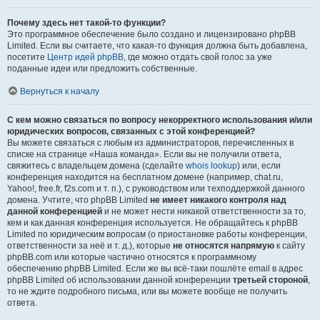
Почему здесь нет такой-то функции?
Это программное обеспечение было создано и лицензировано phpBB
Limited. Если вы считаете, что какая-то функция должна быть добавлена,
посетите
Центр идей phpBB
, где можно отдать свой голос за уже
поданные идеи или предложить собственные.
Вернуться к началу
С кем можно связаться по вопросу некорректного использования и/или
юридических вопросов, связанных с этой конференцией?
Вы можете связаться с любым из администраторов, перечисленных в
списке на странице «Наша команда». Если вы не получили ответа,
свяжитесь с владельцем домена (сделайте
whois lookup
) или, если
конференция находится на бесплатном домене (например, chat.ru,
Yahoo!, free.fr, f2s.com и т. п.), с руководством или техподдержкой данного
домена. Учтите, что phpBB Limited
не имеет никакого контроля над
данной конференцией
и не может нести никакой ответственности за то,
кем и как данная конференция используется. Не обращайтесь к phpBB
Limited по юридическим вопросам (о приостановке работы конференции,
ответственности за неё и т. д.), которые
не относятся напрямую
к сайту
phpBB.com или которые частично относятся к программному
обеспечению phpBB Limited. Если же вы всё-таки пошлёте email в адрес
phpBB Limited об использовании данной конференции
третьей стороной
,
то не ждите подробного письма, или вы можете вообще не получить
ответа.