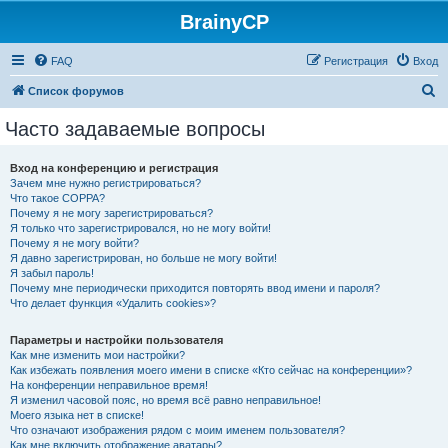
BrainyCP
FAQ
Регистрация
Вход
П
Список форумов
о
Часто задаваемые вопросы
и
с
Вход на конференцию и регистрация
Зачем мне нужно регистрироваться?
к
Что такое COPPA?
Почему я не могу зарегистрироваться?
Я только что зарегистрировался, но не могу войти!
Почему я не могу войти?
Я давно зарегистрирован, но больше не могу войти!
Я забыл пароль!
Почему мне периодически приходится повторять ввод имени и пароля?
Что делает функция «Удалить cookies»?
Параметры и настройки пользователя
Как мне изменить мои настройки?
Как избежать появления моего имени в списке «Кто сейчас на конференции»?
На конференции неправильное время!
Я изменил часовой пояс, но время всё равно неправильное!
Моего языка нет в списке!
Что означают изображения рядом с моим именем пользователя?
Как мне включить отображение аватары?