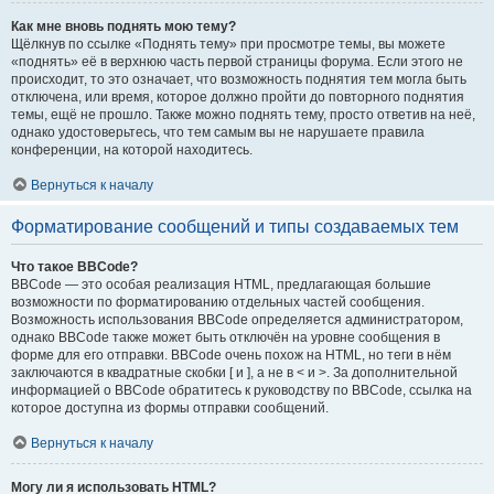
Как мне вновь поднять мою тему?
Щёлкнув по ссылке «Поднять тему» при просмотре темы, вы можете
«поднять» её в верхнюю часть первой страницы форума. Если этого не
происходит, то это означает, что возможность поднятия тем могла быть
отключена, или время, которое должно пройти до повторного поднятия
темы, ещё не прошло. Также можно поднять тему, просто ответив на неё,
однако удостоверьтесь, что тем самым вы не нарушаете правила
конференции, на которой находитесь.
Вернуться к началу
Форматирование сообщений и типы создаваемых тем
Что такое BBCode?
BBCode — это особая реализация HTML, предлагающая большие
возможности по форматированию отдельных частей сообщения.
Возможность использования BBCode определяется администратором,
однако BBCode также может быть отключён на уровне сообщения в
форме для его отправки. BBCode очень похож на HTML, но теги в нём
заключаются в квадратные скобки [ и ], а не в < и >. За дополнительной
информацией о BBCode обратитесь к руководству по BBCode, ссылка на
которое доступна из формы отправки сообщений.
Вернуться к началу
Могу ли я использовать HTML?