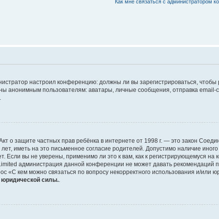
Как мне связаться с администратором 
дминистратор настроил конференцию: должны ли вы зарегистрироваться, чтобы
 анонимным пользователям: аватары, личные сообщения, отправка email-сооб
.
 или Акт о защите частных прав ребёнка в интернете от 1998 г. — это закон Со
т, иметь на это письменное согласие родителей. Допустимо наличие иного
 Если вы не уверены, применимо ли это к вам, как к регистрирующемуся на 
Limited администрация данной конференции не может давать рекомендаций 
ос «С кем можно связаться по вопросу некорректного использования и/или ю
т юридической силы.
.