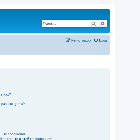
Поиск
Расширенный по
Регистрация
Вход
 в них?
 разные цвета?
чные сообщения!
 от кого-то с этой конференции!