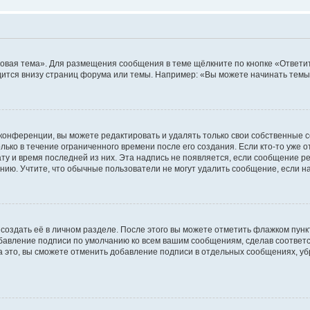
овая тема». Для размещения сообщения в теме щёлкните по кнопке «Ответит
ится внизу страниц форума или темы. Например: «Вы можете начинать темы»
конференции, вы можете редактировать и удалять только свои собственные 
ько в течение ограниченного времени после его создания. Если кто-то уже 
дату и время последней из них. Эта надпись не появляется, если сообщение 
ию. Учтите, что обычные пользователи не могут удалить сообщение, если на 
создать её в личном разделе. После этого вы можете отметить флажком пун
обавление подписи по умолчанию ко всем вашим сообщениям, сделав соотве
а это, вы сможете отменить добавление подписи в отдельных сообщениях, у