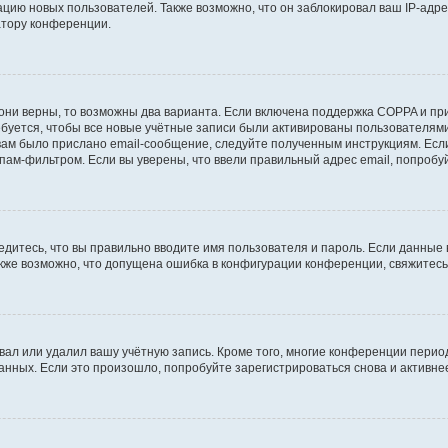
ию новых пользователей. Также возможно, что он заблокировал ваш IP-адре
атору конференции.
они верны, то возможны два варианта. Если включена поддержка COPPA и при 
уется, чтобы все новые учётные записи были активированы пользователями
ам было прислано email-сообщение, следуйте полученным инструкциям. Если
пам-фильтром. Если вы уверены, что ввели правильный адрес email, попробу
едитесь, что вы правильно вводите имя пользователя и пароль. Если данные
Также возможно, что допущена ошибка в конфигурации конференции, свяжитес
вал или удалил вашу учётную запись. Кроме того, многие конференции перио
ных. Если это произошло, попробуйте зарегистрироваться снова и активнее 