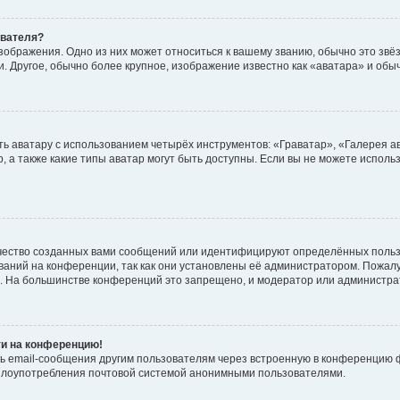
ователя?
зображения. Одно из них может относиться к вашему званию, обычно это звёзд
. Другое, обычно более крупное, изображение известно как «аватара» и обы
ь аватару с использованием четырёх инструментов: «Граватар», «Галерея а
, а также какие типы аватар могут быть доступны. Если вы не можете испол
чество созданных вами сообщений или идентифицируют определённых польз
аний на конференции, так как они установлены её администратором. Пожал
е. На большинстве конференций это запрещено, и модератор или администра
ти на конференцию!
ь email-сообщения другим пользователям через встроенную в конференцию ф
ь злоупотребления почтовой системой анонимными пользователями.