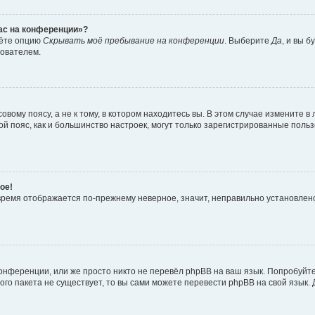
час на конференции»?
дёте опцию
Скрывать моё пребывание на конференции
. Выберите
Да
, и вы 
зователем.
вому поясу, а не к тому, в котором находитесь вы. В этом случае измените в 
овой пояс, как и большинство настроек, могут только зарегистрированные пол
ое!
о время отображается по-прежнему неверное, значит, неправильно установле
онференции, или же просто никто не перевёл phpBB на ваш язык. Попробуйт
вого пакета не существует, то вы сами можете перевести phpBB на свой язы