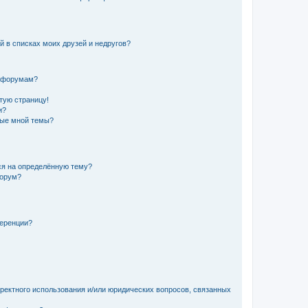
й в списках моих друзей и недругов?
и форумам?
стую страницу!
и?
ные мной темы?
ься на определённую тему?
форум?
ференции?
рректного использования и/или юридических вопросов, связанных