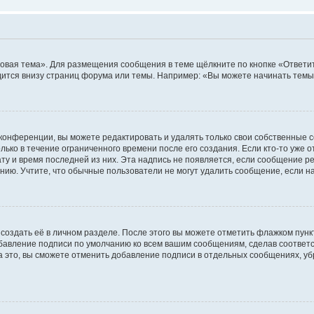
овая тема». Для размещения сообщения в теме щёлкните по кнопке «Ответит
ится внизу страниц форума или темы. Например: «Вы можете начинать темы»
конференции, вы можете редактировать и удалять только свои собственные 
ько в течение ограниченного времени после его создания. Если кто-то уже 
дату и время последней из них. Эта надпись не появляется, если сообщение 
ию. Учтите, что обычные пользователи не могут удалить сообщение, если на 
создать её в личном разделе. После этого вы можете отметить флажком пун
обавление подписи по умолчанию ко всем вашим сообщениям, сделав соотве
а это, вы сможете отменить добавление подписи в отдельных сообщениях, у