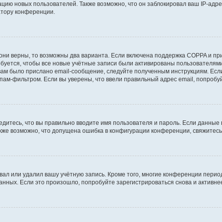
ию новых пользователей. Также возможно, что он заблокировал ваш IP-адре
атору конференции.
они верны, то возможны два варианта. Если включена поддержка COPPA и при 
уется, чтобы все новые учётные записи были активированы пользователями
ам было прислано email-сообщение, следуйте полученным инструкциям. Если
пам-фильтром. Если вы уверены, что ввели правильный адрес email, попробу
едитесь, что вы правильно вводите имя пользователя и пароль. Если данные
Также возможно, что допущена ошибка в конфигурации конференции, свяжитес
вал или удалил вашу учётную запись. Кроме того, многие конференции перио
ных. Если это произошло, попробуйте зарегистрироваться снова и активнее 