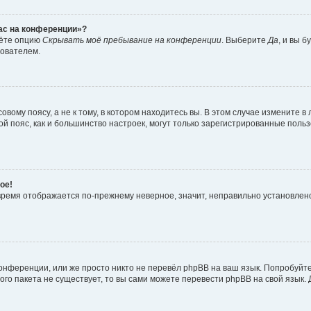
час на конференции»?
дёте опцию
Скрывать моё пребывание на конференции
. Выберите
Да
, и вы 
зователем.
вому поясу, а не к тому, в котором находитесь вы. В этом случае измените в 
овой пояс, как и большинство настроек, могут только зарегистрированные пол
ое!
о время отображается по-прежнему неверное, значит, неправильно установле
онференции, или же просто никто не перевёл phpBB на ваш язык. Попробуйт
вого пакета не существует, то вы сами можете перевести phpBB на свой язы