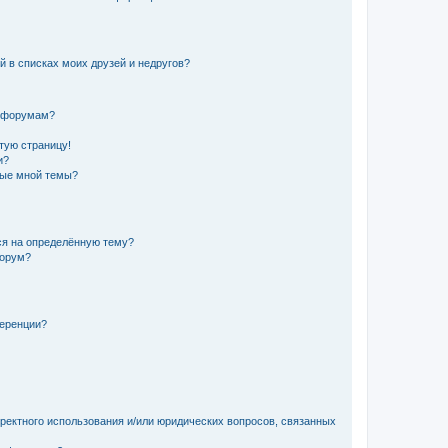
й в списках моих друзей и недругов?
и форумам?
стую страницу!
и?
ные мной темы?
ься на определённую тему?
форум?
ференции?
рректного использования и/или юридических вопросов, связанных