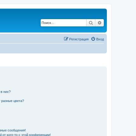
Поиск
Расширенный по
Регистрация
Вход
 в них?
 разные цвета?
чные сообщения!
 от кого-то с этой конференции!