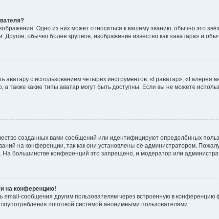
ователя?
зображения. Одно из них может относиться к вашему званию, обычно это звёзд
. Другое, обычно более крупное, изображение известно как «аватара» и обы
ь аватару с использованием четырёх инструментов: «Граватар», «Галерея а
, а также какие типы аватар могут быть доступны. Если вы не можете испол
чество созданных вами сообщений или идентифицируют определённых польз
аний на конференции, так как они установлены её администратором. Пожал
е. На большинстве конференций это запрещено, и модератор или администра
ти на конференцию!
ь email-сообщения другим пользователям через встроенную в конференцию ф
ь злоупотребления почтовой системой анонимными пользователями.