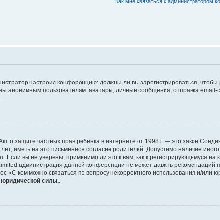
Как мне связаться с администратором 
дминистратор настроил конференцию: должны ли вы зарегистрироваться, чтобы
 анонимным пользователям: аватары, личные сообщения, отправка email-сооб
.
 или Акт о защите частных прав ребёнка в интернете от 1998 г. — это закон Со
т, иметь на это письменное согласие родителей. Допустимо наличие иного
 Если вы не уверены, применимо ли это к вам, как к регистрирующемуся на 
Limited администрация данной конференции не может давать рекомендаций 
ос «С кем можно связаться по вопросу некорректного использования и/или ю
т юридической силы.
.