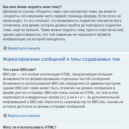
Как мне вновь поднять мою тему?
Щёлкнув по ссылке «Поднять тему» при просмотре темы, вы можете
«поднять» её в верхнюю часть первой страницы форума. Если этого не
происходит, то это означает, что возможность поднятия тем могла быть
отключена, или время, которое должно пройти до повторного поднятия
темы, ещё не прошло. Также можно поднять тему, просто ответив на неё,
однако удостоверьтесь, что тем самым вы не нарушаете правила
конференции, на которой находитесь.
Вернуться к началу
Форматирование сообщений и типы создаваемых тем
Что такое BBCode?
BBCode — это особая реализация HTML, предлагающая большие
возможности по форматированию отдельных частей сообщения.
Возможность использования BBCode определяется администратором,
однако BBCode также может быть отключён на уровне сообщения в
форме для его отправки. BBCode очень похож на HTML, но теги в нём
заключаются в квадратные скобки [ и ], а не в < и >. За дополнительной
информацией о BBCode обратитесь к руководству по BBCode, ссылка на
которое доступна из формы отправки сообщений.
Вернуться к началу
Могу ли я использовать HTML?