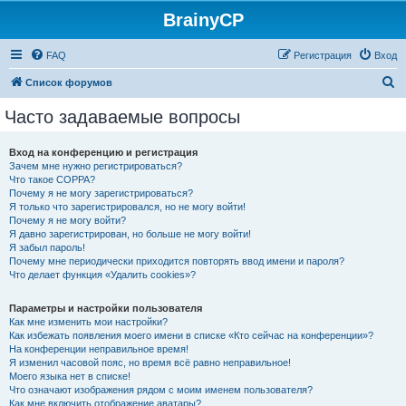
BrainyCP
FAQ
Регистрация
Вход
П
Список форумов
о
Часто задаваемые вопросы
и
с
Вход на конференцию и регистрация
Зачем мне нужно регистрироваться?
к
Что такое COPPA?
Почему я не могу зарегистрироваться?
Я только что зарегистрировался, но не могу войти!
Почему я не могу войти?
Я давно зарегистрирован, но больше не могу войти!
Я забыл пароль!
Почему мне периодически приходится повторять ввод имени и пароля?
Что делает функция «Удалить cookies»?
Параметры и настройки пользователя
Как мне изменить мои настройки?
Как избежать появления моего имени в списке «Кто сейчас на конференции»?
На конференции неправильное время!
Я изменил часовой пояс, но время всё равно неправильное!
Моего языка нет в списке!
Что означают изображения рядом с моим именем пользователя?
Как мне включить отображение аватары?