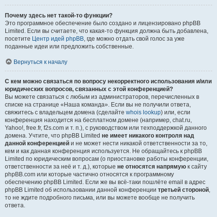
Почему здесь нет такой-то функции?
Это программное обеспечение было создано и лицензировано phpBB
Limited. Если вы считаете, что какая-то функция должна быть добавлена,
посетите
Центр идей phpBB
, где можно отдать свой голос за уже
поданные идеи или предложить собственные.
Вернуться к началу
С кем можно связаться по вопросу некорректного использования и/или
юридических вопросов, связанных с этой конференцией?
Вы можете связаться с любым из администраторов, перечисленных в
списке на странице «Наша команда». Если вы не получили ответа,
свяжитесь с владельцем домена (сделайте
whois lookup
) или, если
конференция находится на бесплатном домене (например, chat.ru,
Yahoo!, free.fr, f2s.com и т. п.), с руководством или техподдержкой данного
домена. Учтите, что phpBB Limited
не имеет никакого контроля над
данной конференцией
и не может нести никакой ответственности за то,
кем и как данная конференция используется. Не обращайтесь к phpBB
Limited по юридическим вопросам (о приостановке работы конференции,
ответственности за неё и т. д.), которые
не относятся напрямую
к сайту
phpBB.com или которые частично относятся к программному
обеспечению phpBB Limited. Если же вы всё-таки пошлёте email в адрес
phpBB Limited об использовании данной конференции
третьей стороной
,
то не ждите подробного письма, или вы можете вообще не получить
ответа.