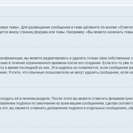
овая тема». Для размещения сообщения в теме щёлкните по кнопке «Ответит
ится внизу страниц форума или темы. Например: «Вы можете начинать темы»
конференции, вы можете редактировать и удалять только свои собственные 
ько в течение ограниченного времени после его создания. Если кто-то уже 
дату и время последней из них. Эта надпись не появляется, если сообщение 
ию. Учтите, что обычные пользователи не могут удалить сообщение, если на 
создать её в личном разделе. После этого вы можете отметить флажком пун
обавление подписи по умолчанию ко всем вашим сообщениям, сделав соотве
а это, вы сможете отменить добавление подписи в отдельных сообщениях, у