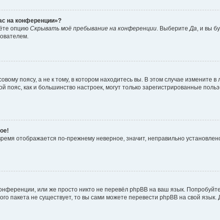
час на конференции»?
дёте опцию
Скрывать моё пребывание на конференции
. Выберите
Да
, и вы 
зователем.
вому поясу, а не к тому, в котором находитесь вы. В этом случае измените в 
овой пояс, как и большинство настроек, могут только зарегистрированные пол
ое!
о время отображается по-прежнему неверное, значит, неправильно установле
онференции, или же просто никто не перевёл phpBB на ваш язык. Попробуйт
вого пакета не существует, то вы сами можете перевести phpBB на свой язы