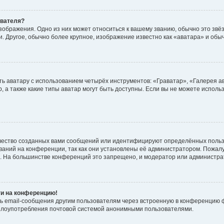
ователя?
зображения. Одно из них может относиться к вашему званию, обычно это звёзд
. Другое, обычно более крупное, изображение известно как «аватара» и обы
ь аватару с использованием четырёх инструментов: «Граватар», «Галерея а
, а также какие типы аватар могут быть доступны. Если вы не можете испол
чество созданных вами сообщений или идентифицируют определённых польз
аний на конференции, так как они установлены её администратором. Пожал
е. На большинстве конференций это запрещено, и модератор или администра
ти на конференцию!
ь email-сообщения другим пользователям через встроенную в конференцию ф
ь злоупотребления почтовой системой анонимными пользователями.