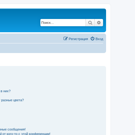
Поиск
Расширенный по
Регистрация
Вход
 в них?
 разные цвета?
чные сообщения!
 от кого-то с этой конференции!