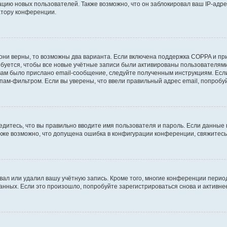
ию новых пользователей. Также возможно, что он заблокировал ваш IP-адре
атору конференции.
они верны, то возможны два варианта. Если включена поддержка COPPA и при 
уется, чтобы все новые учётные записи были активированы пользователями
ам было прислано email-сообщение, следуйте полученным инструкциям. Если
пам-фильтром. Если вы уверены, что ввели правильный адрес email, попробу
едитесь, что вы правильно вводите имя пользователя и пароль. Если данные
Также возможно, что допущена ошибка в конфигурации конференции, свяжитес
вал или удалил вашу учётную запись. Кроме того, многие конференции перио
ных. Если это произошло, попробуйте зарегистрироваться снова и активнее 