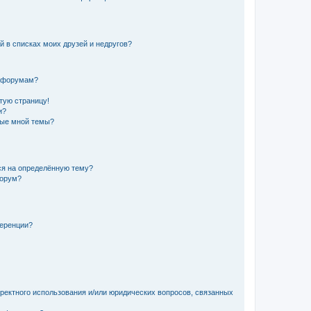
й в списках моих друзей и недругов?
и форумам?
стую страницу!
и?
ные мной темы?
ься на определённую тему?
форум?
ференции?
рректного использования и/или юридических вопросов, связанных