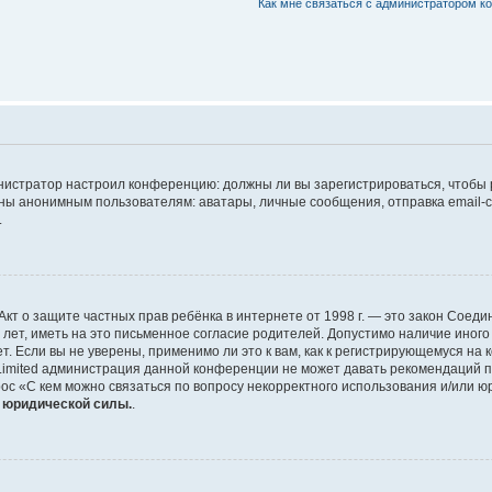
Как мне связаться с администратором 
дминистратор настроил конференцию: должны ли вы зарегистрироваться, чтобы
 анонимным пользователям: аватары, личные сообщения, отправка email-сооб
.
 или Акт о защите частных прав ребёнка в интернете от 1998 г. — это закон Со
т, иметь на это письменное согласие родителей. Допустимо наличие иного
 Если вы не уверены, применимо ли это к вам, как к регистрирующемуся на 
Limited администрация данной конференции не может давать рекомендаций 
ос «С кем можно связаться по вопросу некорректного использования и/или ю
т юридической силы.
.