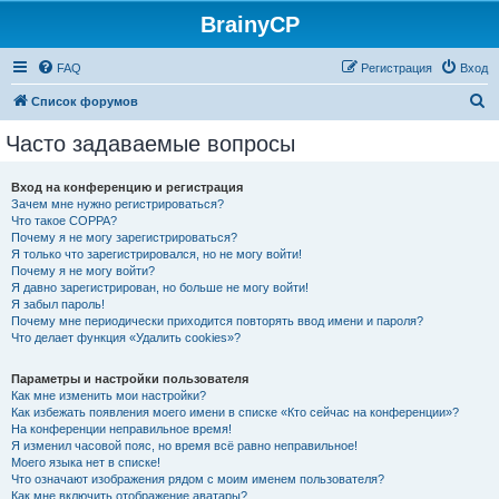
BrainyCP
FAQ
Регистрация
Вход
П
Список форумов
о
Часто задаваемые вопросы
и
с
Вход на конференцию и регистрация
Зачем мне нужно регистрироваться?
к
Что такое COPPA?
Почему я не могу зарегистрироваться?
Я только что зарегистрировался, но не могу войти!
Почему я не могу войти?
Я давно зарегистрирован, но больше не могу войти!
Я забыл пароль!
Почему мне периодически приходится повторять ввод имени и пароля?
Что делает функция «Удалить cookies»?
Параметры и настройки пользователя
Как мне изменить мои настройки?
Как избежать появления моего имени в списке «Кто сейчас на конференции»?
На конференции неправильное время!
Я изменил часовой пояс, но время всё равно неправильное!
Моего языка нет в списке!
Что означают изображения рядом с моим именем пользователя?
Как мне включить отображение аватары?