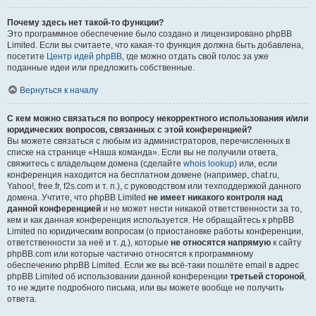
Почему здесь нет такой-то функции?
Это программное обеспечение было создано и лицензировано phpBB
Limited. Если вы считаете, что какая-то функция должна быть добавлена,
посетите
Центр идей phpBB
, где можно отдать свой голос за уже
поданные идеи или предложить собственные.
Вернуться к началу
С кем можно связаться по вопросу некорректного использования и/или
юридических вопросов, связанных с этой конференцией?
Вы можете связаться с любым из администраторов, перечисленных в
списке на странице «Наша команда». Если вы не получили ответа,
свяжитесь с владельцем домена (сделайте
whois lookup
) или, если
конференция находится на бесплатном домене (например, chat.ru,
Yahoo!, free.fr, f2s.com и т. п.), с руководством или техподдержкой данного
домена. Учтите, что phpBB Limited
не имеет никакого контроля над
данной конференцией
и не может нести никакой ответственности за то,
кем и как данная конференция используется. Не обращайтесь к phpBB
Limited по юридическим вопросам (о приостановке работы конференции,
ответственности за неё и т. д.), которые
не относятся напрямую
к сайту
phpBB.com или которые частично относятся к программному
обеспечению phpBB Limited. Если же вы всё-таки пошлёте email в адрес
phpBB Limited об использовании данной конференции
третьей стороной
,
то не ждите подробного письма, или вы можете вообще не получить
ответа.