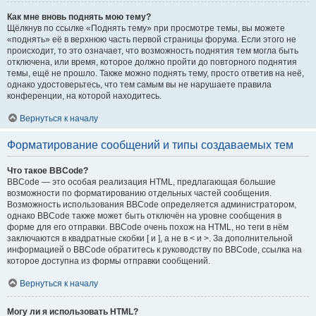
Как мне вновь поднять мою тему?
Щёлкнув по ссылке «Поднять тему» при просмотре темы, вы можете
«поднять» её в верхнюю часть первой страницы форума. Если этого не
происходит, то это означает, что возможность поднятия тем могла быть
отключена, или время, которое должно пройти до повторного поднятия
темы, ещё не прошло. Также можно поднять тему, просто ответив на неё,
однако удостоверьтесь, что тем самым вы не нарушаете правила
конференции, на которой находитесь.
Вернуться к началу
Форматирование сообщений и типы создаваемых тем
Что такое BBCode?
BBCode — это особая реализация HTML, предлагающая большие
возможности по форматированию отдельных частей сообщения.
Возможность использования BBCode определяется администратором,
однако BBCode также может быть отключён на уровне сообщения в
форме для его отправки. BBCode очень похож на HTML, но теги в нём
заключаются в квадратные скобки [ и ], а не в < и >. За дополнительной
информацией о BBCode обратитесь к руководству по BBCode, ссылка на
которое доступна из формы отправки сообщений.
Вернуться к началу
Могу ли я использовать HTML?