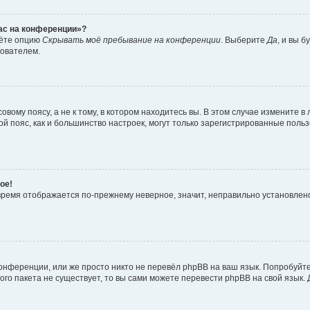
час на конференции»?
дёте опцию
Скрывать моё пребывание на конференции
. Выберите
Да
, и вы 
зователем.
вому поясу, а не к тому, в котором находитесь вы. В этом случае измените в 
овой пояс, как и большинство настроек, могут только зарегистрированные пол
ое!
о время отображается по-прежнему неверное, значит, неправильно установле
онференции, или же просто никто не перевёл phpBB на ваш язык. Попробуйт
вого пакета не существует, то вы сами можете перевести phpBB на свой язы