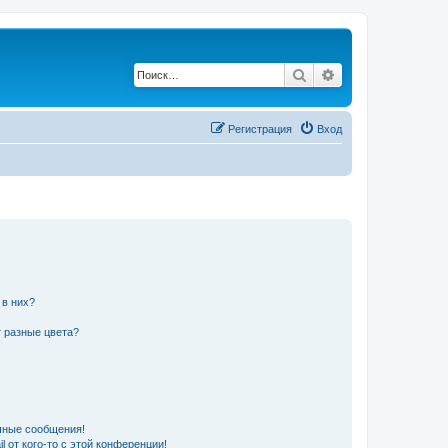
Поиск
Расширенный по
Регистрация
Вход
 в них?
 разные цвета?
чные сообщения!
 от кого-то с этой конференции!