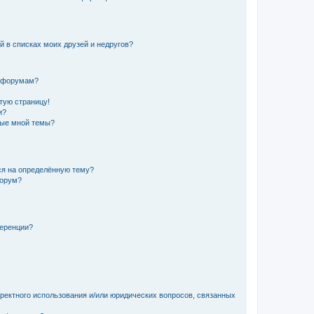
й в списках моих друзей и недругов?
и форумам?
стую страницу!
и?
ные мной темы?
ься на определённую тему?
форум?
ференции?
рректного использования и/или юридических вопросов, связанных