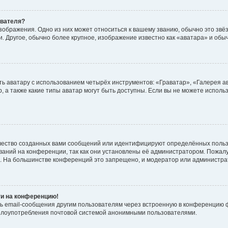
ователя?
зображения. Одно из них может относиться к вашему званию, обычно это звёзд
. Другое, обычно более крупное, изображение известно как «аватара» и обы
ь аватару с использованием четырёх инструментов: «Граватар», «Галерея а
, а также какие типы аватар могут быть доступны. Если вы не можете испол
чество созданных вами сообщений или идентифицируют определённых польз
аний на конференции, так как они установлены её администратором. Пожал
е. На большинстве конференций это запрещено, и модератор или администра
ти на конференцию!
ь email-сообщения другим пользователям через встроенную в конференцию ф
ь злоупотребления почтовой системой анонимными пользователями.