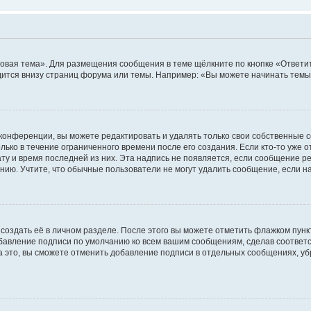
овая тема». Для размещения сообщения в теме щёлкните по кнопке «Ответит
ится внизу страниц форума или темы. Например: «Вы можете начинать темы»
конференции, вы можете редактировать и удалять только свои собственные 
ько в течение ограниченного времени после его создания. Если кто-то уже 
дату и время последней из них. Эта надпись не появляется, если сообщение 
ию. Учтите, что обычные пользователи не могут удалить сообщение, если на 
создать её в личном разделе. После этого вы можете отметить флажком пун
обавление подписи по умолчанию ко всем вашим сообщениям, сделав соотве
а это, вы сможете отменить добавление подписи в отдельных сообщениях, у