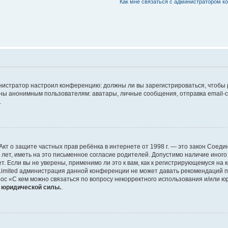
Как мне связаться с администратором 
дминистратор настроил конференцию: должны ли вы зарегистрироваться, чтобы
 анонимным пользователям: аватары, личные сообщения, отправка email-сооб
.
 или Акт о защите частных прав ребёнка в интернете от 1998 г. — это закон Со
т, иметь на это письменное согласие родителей. Допустимо наличие иного
 Если вы не уверены, применимо ли это к вам, как к регистрирующемуся на 
Limited администрация данной конференции не может давать рекомендаций 
ос «С кем можно связаться по вопросу некорректного использования и/или ю
т юридической силы.
.