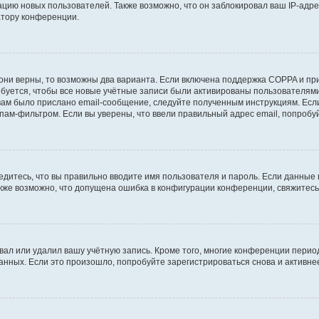
ию новых пользователей. Также возможно, что он заблокировал ваш IP-адре
атору конференции.
они верны, то возможны два варианта. Если включена поддержка COPPA и при 
уется, чтобы все новые учётные записи были активированы пользователями
ам было прислано email-сообщение, следуйте полученным инструкциям. Если
пам-фильтром. Если вы уверены, что ввели правильный адрес email, попробу
едитесь, что вы правильно вводите имя пользователя и пароль. Если данные
Также возможно, что допущена ошибка в конфигурации конференции, свяжитес
вал или удалил вашу учётную запись. Кроме того, многие конференции перио
ных. Если это произошло, попробуйте зарегистрироваться снова и активнее 