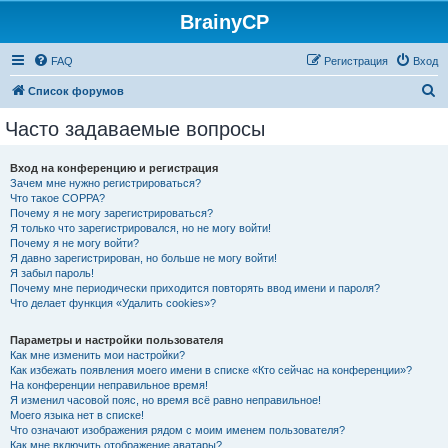
BrainyCP
FAQ
Регистрация
Вход
П
Список форумов
о
Часто задаваемые вопросы
и
с
Вход на конференцию и регистрация
Зачем мне нужно регистрироваться?
к
Что такое COPPA?
Почему я не могу зарегистрироваться?
Я только что зарегистрировался, но не могу войти!
Почему я не могу войти?
Я давно зарегистрирован, но больше не могу войти!
Я забыл пароль!
Почему мне периодически приходится повторять ввод имени и пароля?
Что делает функция «Удалить cookies»?
Параметры и настройки пользователя
Как мне изменить мои настройки?
Как избежать появления моего имени в списке «Кто сейчас на конференции»?
На конференции неправильное время!
Я изменил часовой пояс, но время всё равно неправильное!
Моего языка нет в списке!
Что означают изображения рядом с моим именем пользователя?
Как мне включить отображение аватары?