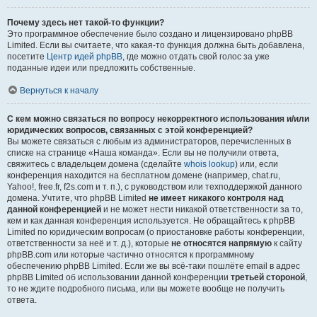
Почему здесь нет такой-то функции?
Это программное обеспечение было создано и лицензировано phpBB
Limited. Если вы считаете, что какая-то функция должна быть добавлена,
посетите
Центр идей phpBB
, где можно отдать свой голос за уже
поданные идеи или предложить собственные.
Вернуться к началу
С кем можно связаться по вопросу некорректного использования и/или
юридических вопросов, связанных с этой конференцией?
Вы можете связаться с любым из администраторов, перечисленных в
списке на странице «Наша команда». Если вы не получили ответа,
свяжитесь с владельцем домена (сделайте
whois lookup
) или, если
конференция находится на бесплатном домене (например, chat.ru,
Yahoo!, free.fr, f2s.com и т. п.), с руководством или техподдержкой данного
домена. Учтите, что phpBB Limited
не имеет никакого контроля над
данной конференцией
и не может нести никакой ответственности за то,
кем и как данная конференция используется. Не обращайтесь к phpBB
Limited по юридическим вопросам (о приостановке работы конференции,
ответственности за неё и т. д.), которые
не относятся напрямую
к сайту
phpBB.com или которые частично относятся к программному
обеспечению phpBB Limited. Если же вы всё-таки пошлёте email в адрес
phpBB Limited об использовании данной конференции
третьей стороной
,
то не ждите подробного письма, или вы можете вообще не получить
ответа.