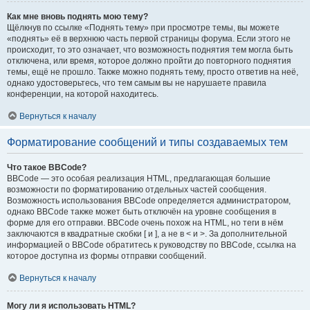
Как мне вновь поднять мою тему?
Щёлкнув по ссылке «Поднять тему» при просмотре темы, вы можете
«поднять» её в верхнюю часть первой страницы форума. Если этого не
происходит, то это означает, что возможность поднятия тем могла быть
отключена, или время, которое должно пройти до повторного поднятия
темы, ещё не прошло. Также можно поднять тему, просто ответив на неё,
однако удостоверьтесь, что тем самым вы не нарушаете правила
конференции, на которой находитесь.
Вернуться к началу
Форматирование сообщений и типы создаваемых тем
Что такое BBCode?
BBCode — это особая реализация HTML, предлагающая большие
возможности по форматированию отдельных частей сообщения.
Возможность использования BBCode определяется администратором,
однако BBCode также может быть отключён на уровне сообщения в
форме для его отправки. BBCode очень похож на HTML, но теги в нём
заключаются в квадратные скобки [ и ], а не в < и >. За дополнительной
информацией о BBCode обратитесь к руководству по BBCode, ссылка на
которое доступна из формы отправки сообщений.
Вернуться к началу
Могу ли я использовать HTML?