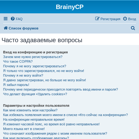
BrainyCP
FAQ
Регистрация
Вход
П
Список форумов
о
Часто задаваемые вопросы
и
с
Вход на конференцию и регистрация
Зачем мне нужно регистрироваться?
к
Что такое COPPA?
Почему я не могу зарегистрироваться?
Я только что зарегистрировался, но не могу войти!
Почему я не могу войти?
Я давно зарегистрирован, но больше не могу войти!
Я забыл пароль!
Почему мне периодически приходится повторять ввод имени и пароля?
Что делает функция «Удалить cookies»?
Параметры и настройки пользователя
Как мне изменить мои настройки?
Как избежать появления моего имени в списке «Кто сейчас на конференции»?
На конференции неправильное время!
Я изменил часовой пояс, но время всё равно неправильное!
Моего языка нет в списке!
Что означают изображения рядом с моим именем пользователя?
Как мне включить отображение аватары?