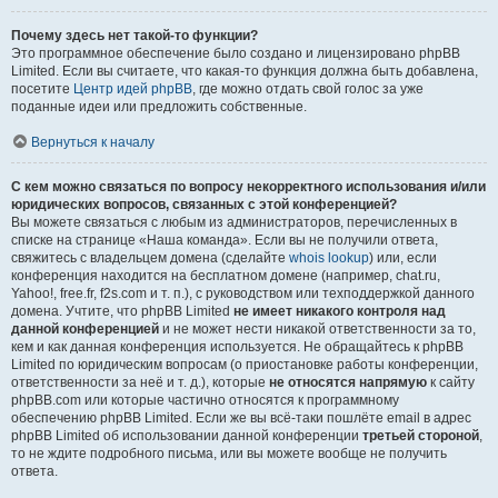
Почему здесь нет такой-то функции?
Это программное обеспечение было создано и лицензировано phpBB
Limited. Если вы считаете, что какая-то функция должна быть добавлена,
посетите
Центр идей phpBB
, где можно отдать свой голос за уже
поданные идеи или предложить собственные.
Вернуться к началу
С кем можно связаться по вопросу некорректного использования и/или
юридических вопросов, связанных с этой конференцией?
Вы можете связаться с любым из администраторов, перечисленных в
списке на странице «Наша команда». Если вы не получили ответа,
свяжитесь с владельцем домена (сделайте
whois lookup
) или, если
конференция находится на бесплатном домене (например, chat.ru,
Yahoo!, free.fr, f2s.com и т. п.), с руководством или техподдержкой данного
домена. Учтите, что phpBB Limited
не имеет никакого контроля над
данной конференцией
и не может нести никакой ответственности за то,
кем и как данная конференция используется. Не обращайтесь к phpBB
Limited по юридическим вопросам (о приостановке работы конференции,
ответственности за неё и т. д.), которые
не относятся напрямую
к сайту
phpBB.com или которые частично относятся к программному
обеспечению phpBB Limited. Если же вы всё-таки пошлёте email в адрес
phpBB Limited об использовании данной конференции
третьей стороной
,
то не ждите подробного письма, или вы можете вообще не получить
ответа.