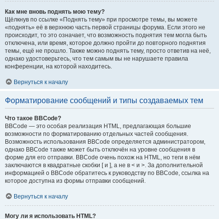
Как мне вновь поднять мою тему?
Щёлкнув по ссылке «Поднять тему» при просмотре темы, вы можете
«поднять» её в верхнюю часть первой страницы форума. Если этого не
происходит, то это означает, что возможность поднятия тем могла быть
отключена, или время, которое должно пройти до повторного поднятия
темы, ещё не прошло. Также можно поднять тему, просто ответив на неё,
однако удостоверьтесь, что тем самым вы не нарушаете правила
конференции, на которой находитесь.
Вернуться к началу
Форматирование сообщений и типы создаваемых тем
Что такое BBCode?
BBCode — это особая реализация HTML, предлагающая большие
возможности по форматированию отдельных частей сообщения.
Возможность использования BBCode определяется администратором,
однако BBCode также может быть отключён на уровне сообщения в
форме для его отправки. BBCode очень похож на HTML, но теги в нём
заключаются в квадратные скобки [ и ], а не в < и >. За дополнительной
информацией о BBCode обратитесь к руководству по BBCode, ссылка на
которое доступна из формы отправки сообщений.
Вернуться к началу
Могу ли я использовать HTML?