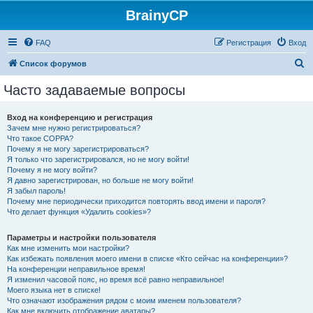
BrainyCP
FAQ
Регистрация
Вход
П
Список форумов
о
Часто задаваемые вопросы
и
с
Вход на конференцию и регистрация
Зачем мне нужно регистрироваться?
к
Что такое COPPA?
Почему я не могу зарегистрироваться?
Я только что зарегистрировался, но не могу войти!
Почему я не могу войти?
Я давно зарегистрирован, но больше не могу войти!
Я забыл пароль!
Почему мне периодически приходится повторять ввод имени и пароля?
Что делает функция «Удалить cookies»?
Параметры и настройки пользователя
Как мне изменить мои настройки?
Как избежать появления моего имени в списке «Кто сейчас на конференции»?
На конференции неправильное время!
Я изменил часовой пояс, но время всё равно неправильное!
Моего языка нет в списке!
Что означают изображения рядом с моим именем пользователя?
Как мне включить отображение аватары?