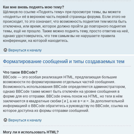
Как мне вновь поднять мою тему?
Щёлкнув по ссылке «Поднять тему» при просмотре темы, вы можете
«поднять» её в верхнюю часть первой страницы форума. Если этого не
происходит, то это означает, что возможность поднятия тем могла быть
отключена, или время, которое должно пройти до повторного поднятия
темы, ещё не прошло. Также можно поднять тему, просто ответив на неё,
однако удостоверьтесь, что тем самым вы не нарушаете правила
конференции, на которой находитесь.
Вернуться к началу
Форматирование сообщений и типы создаваемых тем
Что такое BBCode?
BBCode — это особая реализация HTML, предлагающая большие
возможности по форматированию отдельных частей сообщения.
Возможность использования BBCode определяется администратором,
однако BBCode также может быть отключён на уровне сообщения в
форме для его отправки. BBCode очень похож на HTML, но теги в нём
заключаются в квадратные скобки [ и ], а не в < и >. За дополнительной
информацией о BBCode обратитесь к руководству по BBCode, ссылка на
которое доступна из формы отправки сообщений.
Вернуться к началу
Могу ли я использовать HTML?