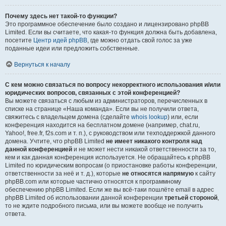
Почему здесь нет такой-то функции?
Это программное обеспечение было создано и лицензировано phpBB
Limited. Если вы считаете, что какая-то функция должна быть добавлена,
посетите
Центр идей phpBB
, где можно отдать свой голос за уже
поданные идеи или предложить собственные.
Вернуться к началу
С кем можно связаться по вопросу некорректного использования и/или
юридических вопросов, связанных с этой конференцией?
Вы можете связаться с любым из администраторов, перечисленных в
списке на странице «Наша команда». Если вы не получили ответа,
свяжитесь с владельцем домена (сделайте
whois lookup
) или, если
конференция находится на бесплатном домене (например, chat.ru,
Yahoo!, free.fr, f2s.com и т. п.), с руководством или техподдержкой данного
домена. Учтите, что phpBB Limited
не имеет никакого контроля над
данной конференцией
и не может нести никакой ответственности за то,
кем и как данная конференция используется. Не обращайтесь к phpBB
Limited по юридическим вопросам (о приостановке работы конференции,
ответственности за неё и т. д.), которые
не относятся напрямую
к сайту
phpBB.com или которые частично относятся к программному
обеспечению phpBB Limited. Если же вы всё-таки пошлёте email в адрес
phpBB Limited об использовании данной конференции
третьей стороной
,
то не ждите подробного письма, или вы можете вообще не получить
ответа.