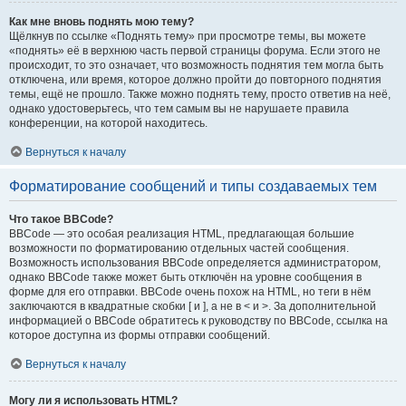
Как мне вновь поднять мою тему?
Щёлкнув по ссылке «Поднять тему» при просмотре темы, вы можете
«поднять» её в верхнюю часть первой страницы форума. Если этого не
происходит, то это означает, что возможность поднятия тем могла быть
отключена, или время, которое должно пройти до повторного поднятия
темы, ещё не прошло. Также можно поднять тему, просто ответив на неё,
однако удостоверьтесь, что тем самым вы не нарушаете правила
конференции, на которой находитесь.
Вернуться к началу
Форматирование сообщений и типы создаваемых тем
Что такое BBCode?
BBCode — это особая реализация HTML, предлагающая большие
возможности по форматированию отдельных частей сообщения.
Возможность использования BBCode определяется администратором,
однако BBCode также может быть отключён на уровне сообщения в
форме для его отправки. BBCode очень похож на HTML, но теги в нём
заключаются в квадратные скобки [ и ], а не в < и >. За дополнительной
информацией о BBCode обратитесь к руководству по BBCode, ссылка на
которое доступна из формы отправки сообщений.
Вернуться к началу
Могу ли я использовать HTML?