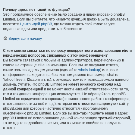
Почему здесь нет такой-то функции?
Это программное обеспечение было создано и лицензировано phpBB
Limited. Если вы считаете, что какая-то функция должна быть добавлена,
посетите
Центр идей phpBB
, где можно отдать свой голос за уже
поданные идеи или предложить собственные.
Вернуться к началу
С кем можно связаться по вопросу некорректного использования и/или
юридических вопросов, связанных с этой конференцией?
Вы можете связаться с любым из администраторов, перечисленных в
списке на странице «Наша команда». Если вы не получили ответа,
свяжитесь с владельцем домена (сделайте
whois lookup
) или, если
конференция находится на бесплатном домене (например, chat.ru,
Yahoo!, free.fr, f2s.com и т. п.), с руководством или техподдержкой данного
домена. Учтите, что phpBB Limited
не имеет никакого контроля над
данной конференцией
и не может нести никакой ответственности за то,
кем и как данная конференция используется. Не обращайтесь к phpBB
Limited по юридическим вопросам (о приостановке работы конференции,
ответственности за неё и т. д.), которые
не относятся напрямую
к сайту
phpBB.com или которые частично относятся к программному
обеспечению phpBB Limited. Если же вы всё-таки пошлёте email в адрес
phpBB Limited об использовании данной конференции
третьей стороной
,
то не ждите подробного письма, или вы можете вообще не получить
ответа.