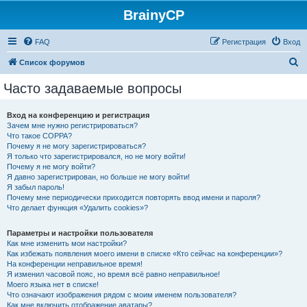
BrainyCP
FAQ
Регистрация
Вход
П
Список форумов
о
Часто задаваемые вопросы
и
с
Вход на конференцию и регистрация
Зачем мне нужно регистрироваться?
к
Что такое COPPA?
Почему я не могу зарегистрироваться?
Я только что зарегистрировался, но не могу войти!
Почему я не могу войти?
Я давно зарегистрирован, но больше не могу войти!
Я забыл пароль!
Почему мне периодически приходится повторять ввод имени и пароля?
Что делает функция «Удалить cookies»?
Параметры и настройки пользователя
Как мне изменить мои настройки?
Как избежать появления моего имени в списке «Кто сейчас на конференции»?
На конференции неправильное время!
Я изменил часовой пояс, но время всё равно неправильное!
Моего языка нет в списке!
Что означают изображения рядом с моим именем пользователя?
Как мне включить отображение аватары?