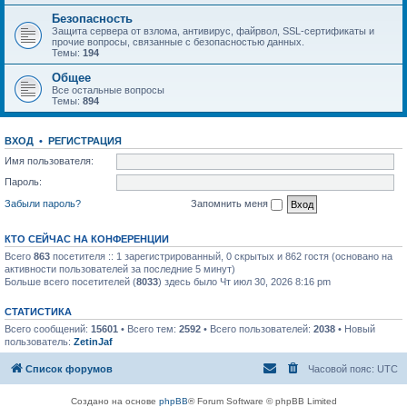
Безопасность
Защита сервера от взлома, антивирус, файрвол, SSL-сертификаты и
прочие вопросы, связанные с безопасностью данных.
Темы:
194
Общее
Все остальные вопросы
Темы:
894
ВХОД
•
РЕГИСТРАЦИЯ
Имя пользователя:
Пароль:
Забыли пароль?
Запомнить меня
КТО СЕЙЧАС НА КОНФЕРЕНЦИИ
Всего
863
посетителя :: 1 зарегистрированный, 0 скрытых и 862 гостя (основано на
активности пользователей за последние 5 минут)
Больше всего посетителей (
8033
) здесь было Чт июл 30, 2026 8:16 pm
СТАТИСТИКА
Всего сообщений:
15601
• Всего тем:
2592
• Всего пользователей:
2038
• Новый
пользователь:
ZetinJaf
Список форумов
Часовой пояс:
UTC
Создано на основе
phpBB
® Forum Software © phpBB Limited