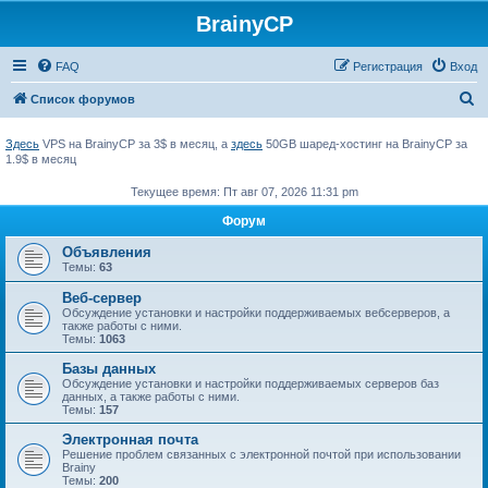
BrainyCP
FAQ
Регистрация
Вход
П
Список форумов
о
Здесь
VPS на BrainyCP за 3$ в месяц, а
здесь
50GB шаред-хостинг на BrainyCP за
и
1.9$ в месяц
с
Текущее время: Пт авг 07, 2026 11:31 pm
к
Форум
Объявления
Темы:
63
Веб-сервер
Обсуждение установки и настройки поддерживаемых вебсерверов, а
также работы с ними.
Темы:
1063
Базы данных
Обсуждение установки и настройки поддерживаемых серверов баз
данных, а также работы с ними.
Темы:
157
Электронная почта
Решение проблем связанных с электронной почтой при использовании
Brainy
Темы:
200